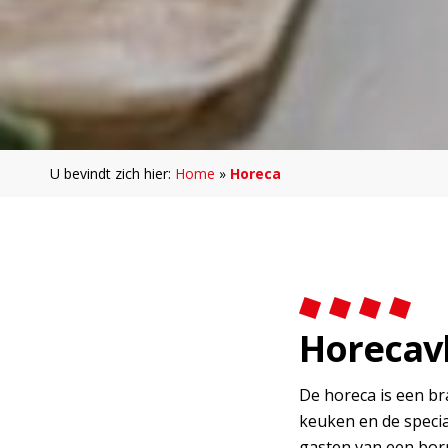
U bevindt zich hier:
Home
»
Horeca
Horecav
De horeca is een br
keuken en de specia
gasten van een borr