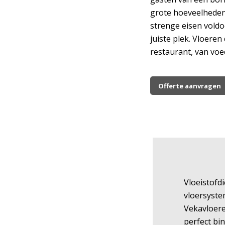
grote hoeveelheden
strenge eisen voldo
juiste plek. Vloeren
restaurant, van voe
Offerte aanvragen
Vloeistofd
vloersyst
Vekavloer
perfect bi