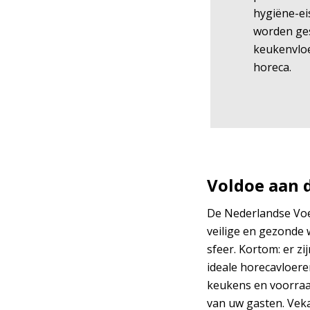
hygiëne-ei
worden ge
keukenvloe
horeca.
Voldoe aan d
De Nederlandse Voed
veilige en gezonde 
sfeer. Kortom: er z
ideale horecavloere
keukens en voorraad
van uw gasten. Veka