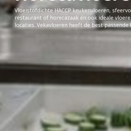
Vloeistofdichte HACCP keukenvloeren, sfeervol
restaurant of horecazaak én ook ideale vloe
locaties. Vekavloeren heeft de best passende 