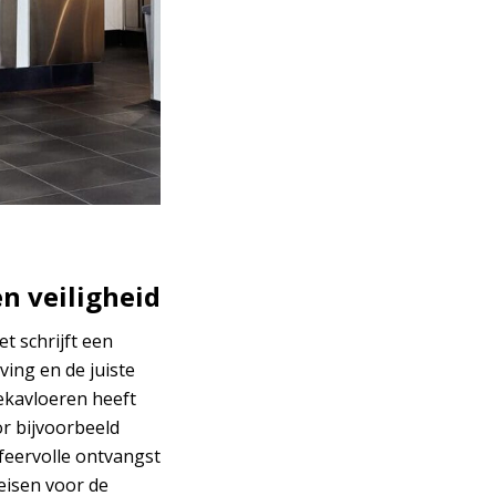
n veiligheid
t schrijft een
ing en de juiste
Vekavloeren heeft
or bijvoorbeeld
feervolle ontvangst
eisen voor de