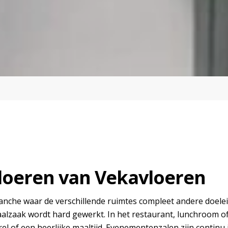
loeren van Vekavloeren
anche waar de verschillende ruimtes compleet andere doele
alzaak wordt hard gewerkt. In het restaurant, lunchroom of
el of een heerlijke maaltijd. Evenementenzalen zijn continu