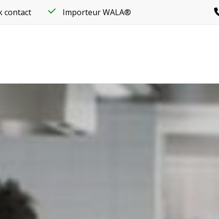
k contact
Importeur WALA®