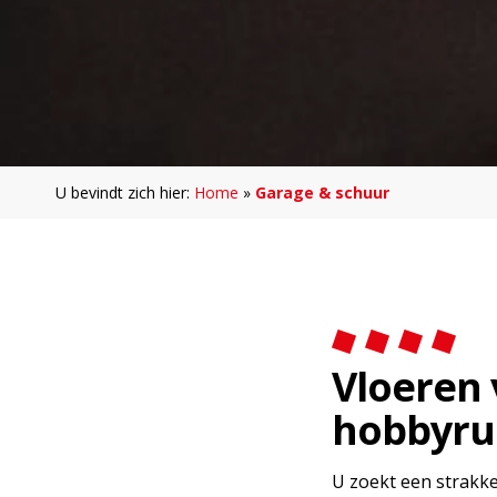
U bevindt zich hier:
Home
»
Garage & schuur
Vloeren 
hobbyru
U zoekt een strakke