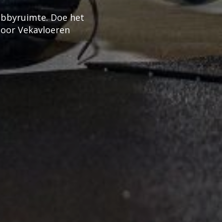
hobbyruimte. Doe het
door Vekavloeren