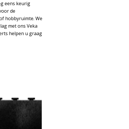
og eens keurig
voor de
r of hobbyruimte. We
slag met ons Veka
erts helpen u graag