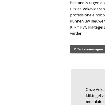
bestand is tegen el
uitziet. Vekavloere
professionele hobby
kunnen uw nieuwe vl
Klik™ PVC kliktegel
verder.
Offerte aanvragen
Onze Veka
kliktegel v
modulair e