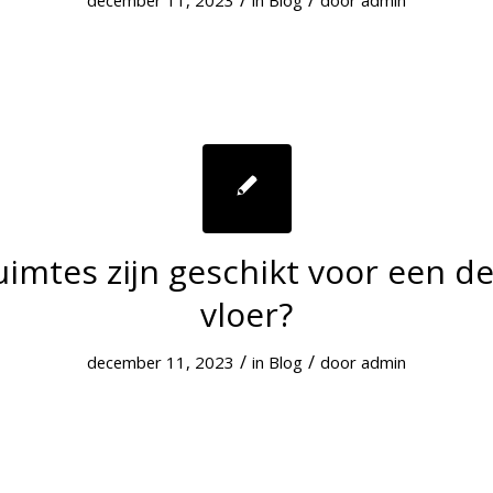
december 11, 2023
in
Blog
door
admin
imtes zijn geschikt voor een d
vloer?
/
/
december 11, 2023
in
Blog
door
admin