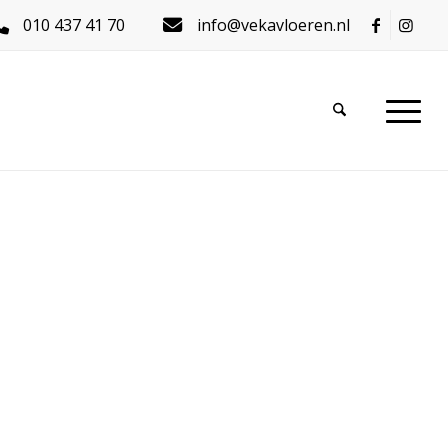
010 437 41 70
info@vekavloeren.nl