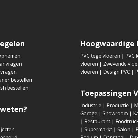
regelen
Hoogwaardige b
 opnemen
PVC tegelvloeren
|
PVC k
aanvragen
vloeren
|
Zwevende vloe
nvragen
vloeren
|
Design PVC
|
P
aner bestellen
ish bestellen
Toepassingen 
Industrie
|
Productie
|
M
 weten?
Garage
|
Showroom
|
K
|
Restaurant
|
Foodtruc
jecten
|
Supermarkt
|
Salon
|
P
derhoud
Podium
|
Danszaal
|
Dis