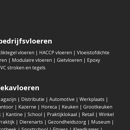
edrijfsvloeren
liktegel vloeren
|
HACCP vloeren
|
Vloeistofdichte
ren
|
Modulaire vloeren
|
Gietvloeren
|
Epoxy
VC stroken en tegels
Vekavloeren
agazijn
|
Distributie
|
Automotive
|
Werkplaats
|
antoor
|
Kazerne
|
Horeca
|
Keuken
|
Grootkeuken
k
|
Kantine
|
School
|
Praktijklokaal
|
Retail
|
Winkel
raktijk
|
Dierenarts
|
Gezondheidszorg
|
Museum
|
cotheek
|
Sportschool
|
Fitness
|
Kleedkamer
|