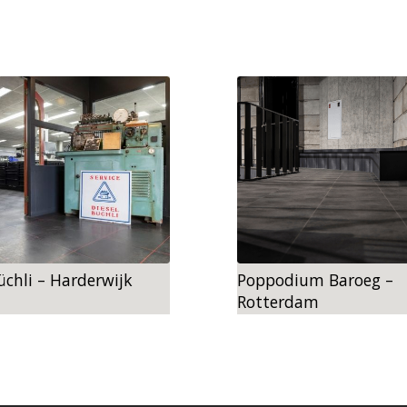
üchli – Harderwijk
s Vatel vmbo – Den
Poppodium Baroeg –
De Nijepoort – Groene
Rotterdam