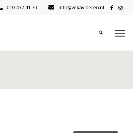
010 437 41 70
info@vekavloeren.nl