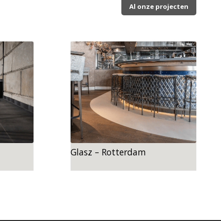
Al onze projecten
kan
Glasz – Rotterdam
Garagevloer – Leidschendam