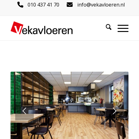
010 437 41 70
info@vekavloeren.nl